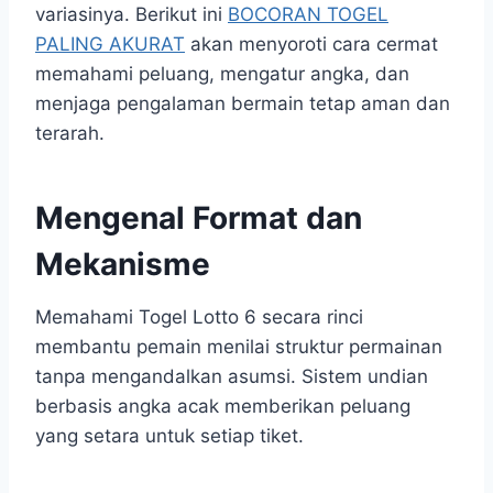
variasinya. Berikut ini
BOCORAN TOGEL
PALING AKURAT
akan menyoroti cara cermat
memahami peluang, mengatur angka, dan
menjaga pengalaman bermain tetap aman dan
terarah.
Mengenal Format dan
Mekanisme
Memahami Togel Lotto 6 secara rinci
membantu pemain menilai struktur permainan
tanpa mengandalkan asumsi. Sistem undian
berbasis angka acak memberikan peluang
yang setara untuk setiap tiket.