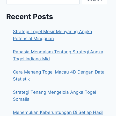
Recent Posts
Strategi Togel Mesir Menyaring Angka
Potensial Mingguan
Rahasia Mendalam Tentang Strategi Angka
Togel Indiana Mid
Cara Menang Togel Macau 4D Dengan Data
Statistik
Strategi Tenang Mengelola Angka Togel
Somalia
Menemukan Keberuntungan Di Setiap Hasil