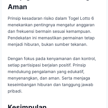
Aman
Prinsip kesadaran risiko dalam Togel Lotto 6
menekankan pentingnya mengatur anggaran
dan frekuensi bermain sesuai kemampuan.
Pendekatan ini memastikan permainan tetap
menjadi hiburan, bukan sumber tekanan.
Dengan fokus pada kenyamanan dan kontrol,
setiap partisipasi berjalan positif. Prinsip
mendukung pengalaman yang edukatif,
menyenangkan, dan aman. Serta menjaga
keseimbangan hiburan dan tanggung jawab
pribadi.
Kesimpulan