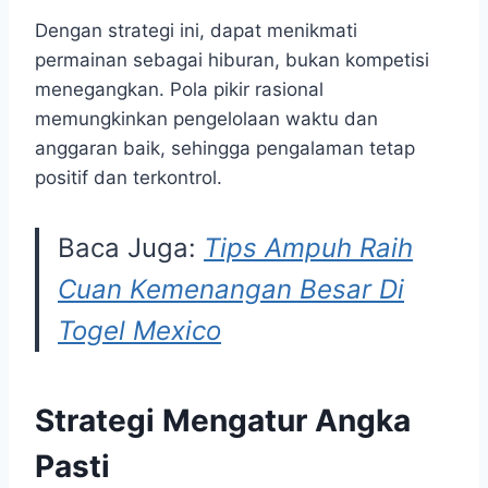
Dengan strategi ini, dapat menikmati
permainan sebagai hiburan, bukan kompetisi
menegangkan. Pola pikir rasional
memungkinkan pengelolaan waktu dan
anggaran baik, sehingga pengalaman tetap
positif dan terkontrol.
Baca Juga:
Tips Ampuh Raih
Cuan Kemenangan Besar Di
Togel Mexico
Strategi Mengatur Angka
Pasti