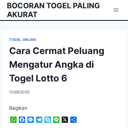
Skip
BOCORAN TOGEL PALING
to
AKURAT
content
TOGEL ONLINE
Cara Cermat Peluang
Mengatur Angka di
Togel Lotto 6
11/26/2025
Bagikan
W
F
M
T
S
L
X
S
h
a
e
e
k
i
h