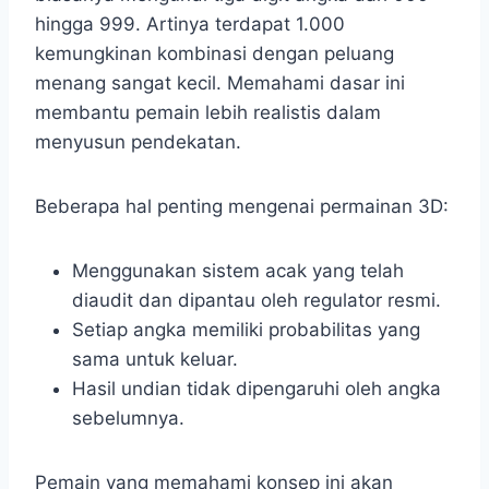
hingga 999. Artinya terdapat 1.000
kemungkinan kombinasi dengan peluang
menang sangat kecil. Memahami dasar ini
membantu pemain lebih realistis dalam
menyusun pendekatan.
Beberapa hal penting mengenai permainan 3D:
Menggunakan sistem acak yang telah
diaudit dan dipantau oleh regulator resmi.
Setiap angka memiliki probabilitas yang
sama untuk keluar.
Hasil undian tidak dipengaruhi oleh angka
sebelumnya.
Pemain yang memahami konsep ini akan