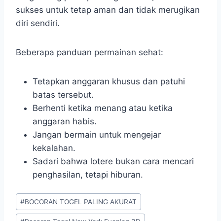
sukses untuk tetap aman dan tidak merugikan
diri sendiri.
Beberapa panduan permainan sehat:
Tetapkan anggaran khusus dan patuhi
batas tersebut.
Berhenti ketika menang atau ketika
anggaran habis.
Jangan bermain untuk mengejar
kekalahan.
Sadari bahwa lotere bukan cara mencari
penghasilan, tetapi hiburan.
Post
#
BOCORAN TOGEL PALING AKURAT
Tags: