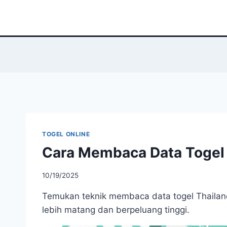
Skip
to
content
TOGEL ONLINE
Cara Membaca Data Togel 
10/19/2025
Temukan teknik membaca data togel Thailand 
lebih matang dan berpeluang tinggi.