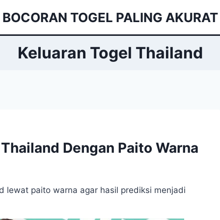
BOCORAN TOGEL PALING AKURAT
Keluaran Togel Thailand
Thailand Dengan Paito Warna
lewat paito warna agar hasil prediksi menjadi