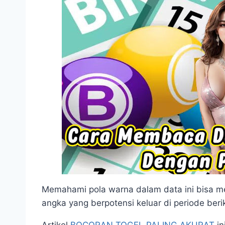
Memahami pola warna dalam data ini bisa 
angka yang berpotensi keluar di periode beri
Artikel
BOCORAN TOGEL PALING AKURAT
in