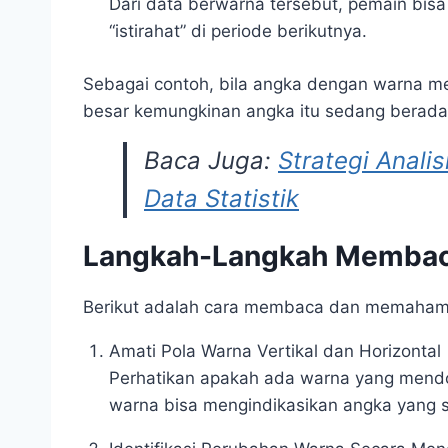
Dari data berwarna tersebut, pemain bisa
“istirahat” di periode berikutnya.
Sebagai contoh, bila angka dengan warna me
besar kemungkinan angka itu sedang berada 
Baca Juga:
Strategi Anali
Data Statistik
Langkah-Langkah Membac
Berikut adalah cara membaca dan memahami 
Amati Pola Warna Vertikal dan Horizontal
Perhatikan apakah ada warna yang mendom
warna bisa mengindikasikan angka yang 