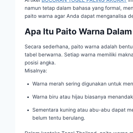
namun tetap dalam bahasa yang formal, men
paito warna agar Anda dapat menganalisa de
Apa Itu Paito Warna Dalam
Secara sederhana, paito warna adalah bentuk 
tabel berwarna. Setiap warna memiliki makn
posisi angka.
Misalnya:
Warna merah sering digunakan untuk menu
Warna biru atau hijau biasanya menandak
Sementara kuning atau abu-abu dapat m
belum tentu berulang.