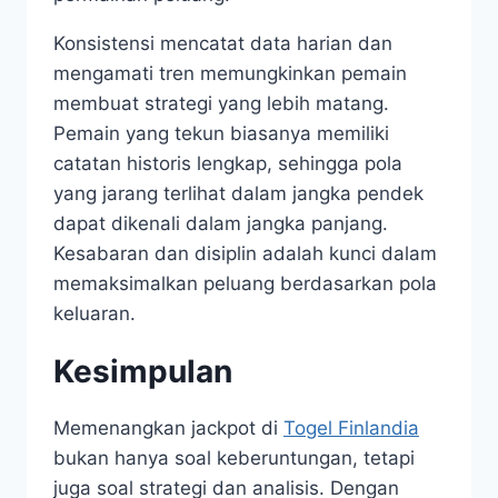
Konsistensi mencatat data harian dan
mengamati tren memungkinkan pemain
membuat strategi yang lebih matang.
Pemain yang tekun biasanya memiliki
catatan historis lengkap, sehingga pola
yang jarang terlihat dalam jangka pendek
dapat dikenali dalam jangka panjang.
Kesabaran dan disiplin adalah kunci dalam
memaksimalkan peluang berdasarkan pola
keluaran.
Kesimpulan
Memenangkan jackpot di
Togel Finlandia
bukan hanya soal keberuntungan, tetapi
juga soal strategi dan analisis. Dengan