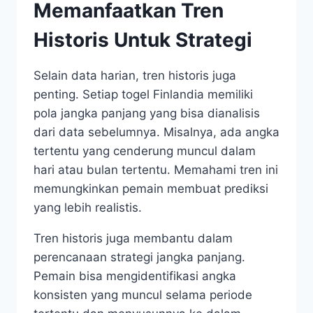
Memanfaatkan Tren
Historis Untuk Strategi
Selain data harian, tren historis juga
penting. Setiap togel Finlandia memiliki
pola jangka panjang yang bisa dianalisis
dari data sebelumnya. Misalnya, ada angka
tertentu yang cenderung muncul dalam
hari atau bulan tertentu. Memahami tren ini
memungkinkan pemain membuat prediksi
yang lebih realistis.
Tren historis juga membantu dalam
perencanaan strategi jangka panjang.
Pemain bisa mengidentifikasi angka
konsisten yang muncul selama periode