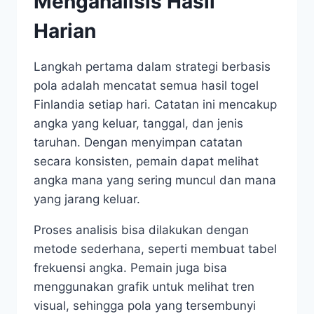
Menganalisis Hasil
Harian
Langkah pertama dalam strategi berbasis
pola adalah mencatat semua hasil togel
Finlandia setiap hari. Catatan ini mencakup
angka yang keluar, tanggal, dan jenis
taruhan. Dengan menyimpan catatan
secara konsisten, pemain dapat melihat
angka mana yang sering muncul dan mana
yang jarang keluar.
Proses analisis bisa dilakukan dengan
metode sederhana, seperti membuat tabel
frekuensi angka. Pemain juga bisa
menggunakan grafik untuk melihat tren
visual, sehingga pola yang tersembunyi