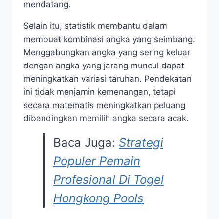
mendatang.
Selain itu, statistik membantu dalam
membuat kombinasi angka yang seimbang.
Menggabungkan angka yang sering keluar
dengan angka yang jarang muncul dapat
meningkatkan variasi taruhan. Pendekatan
ini tidak menjamin kemenangan, tetapi
secara matematis meningkatkan peluang
dibandingkan memilih angka secara acak.
Baca Juga:
Strategi
Populer Pemain
Profesional Di Togel
Hongkong Pools