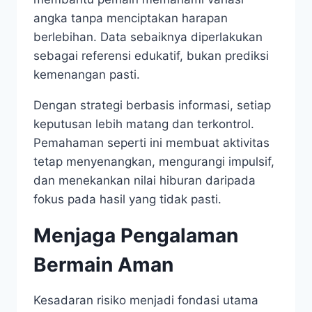
angka tanpa menciptakan harapan
berlebihan. Data sebaiknya diperlakukan
sebagai referensi edukatif, bukan prediksi
kemenangan pasti.
Dengan strategi berbasis informasi, setiap
keputusan lebih matang dan terkontrol.
Pemahaman seperti ini membuat aktivitas
tetap menyenangkan, mengurangi impulsif,
dan menekankan nilai hiburan daripada
fokus pada hasil yang tidak pasti.
Menjaga Pengalaman
Bermain Aman
Kesadaran risiko menjadi fondasi utama