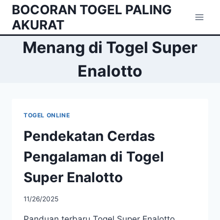
Skip
BOCORAN TOGEL PALING
to
AKURAT
content
Menang di Togel Super
Enalotto
TOGEL ONLINE
Pendekatan Cerdas
Pengalaman di Togel
Super Enalotto
11/26/2025
Panduan terbaru Togel Super Enalotto