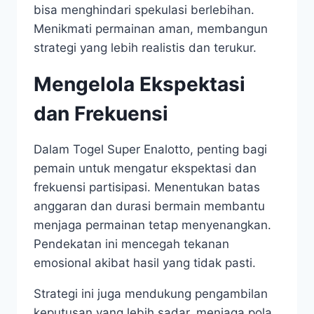
bisa menghindari spekulasi berlebihan.
Menikmati permainan aman, membangun
strategi yang lebih realistis dan terukur.
Mengelola Ekspektasi
dan Frekuensi
Dalam Togel Super Enalotto, penting bagi
pemain untuk mengatur ekspektasi dan
frekuensi partisipasi. Menentukan batas
anggaran dan durasi bermain membantu
menjaga permainan tetap menyenangkan.
Pendekatan ini mencegah tekanan
emosional akibat hasil yang tidak pasti.
Strategi ini juga mendukung pengambilan
keputusan yang lebih sadar, menjaga pola