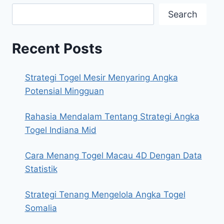
Search
Recent Posts
Strategi Togel Mesir Menyaring Angka
Potensial Mingguan
Rahasia Mendalam Tentang Strategi Angka
Togel Indiana Mid
Cara Menang Togel Macau 4D Dengan Data
Statistik
Strategi Tenang Mengelola Angka Togel
Somalia