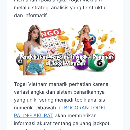
melalui strategi analisis yang terstruktur
dan informatif.
Togel Vietnam menarik perhatian karena
variasi angka dan sistem penarikannya
yang unik, sering menjadi topik analisis
numerik. Dibawah ini
BOCORAN TOGEL
PALING AKURAT
akan memberikan
informasi akurat tentang peluang jackpot,