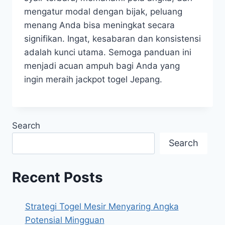
mengatur modal dengan bijak, peluang
menang Anda bisa meningkat secara
signifikan. Ingat, kesabaran dan konsistensi
adalah kunci utama. Semoga panduan ini
menjadi acuan ampuh bagi Anda yang
ingin meraih jackpot togel Jepang.
Search
Search
Recent Posts
Strategi Togel Mesir Menyaring Angka
Potensial Mingguan