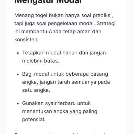
Mengatur Modal
Menang togel bukan hanya soal prediksi,
tapi juga soal pengelolaan modal. Strategi
ini membantu Anda tetap aman dan
konsisten:
Tetapkan modal harian dan jangan
melebihi batas.
Bagi modal untuk beberapa pasang
angka, jangan taruh semuanya pada
satu angka.
Gunakan syair terbaru untuk
menentukan angka yang paling
potensial.