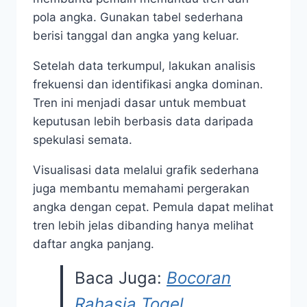
pola angka. Gunakan tabel sederhana
berisi tanggal dan angka yang keluar.
Setelah data terkumpul, lakukan analisis
frekuensi dan identifikasi angka dominan.
Tren ini menjadi dasar untuk membuat
keputusan lebih berbasis data daripada
spekulasi semata.
Visualisasi data melalui grafik sederhana
juga membantu memahami pergerakan
angka dengan cepat. Pemula dapat melihat
tren lebih jelas dibanding hanya melihat
daftar angka panjang.
Baca Juga:
Bocoran
Rahasia Togel