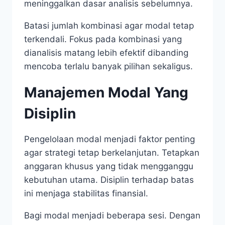
meninggalkan dasar analisis sebelumnya.
Batasi jumlah kombinasi agar modal tetap
terkendali. Fokus pada kombinasi yang
dianalisis matang lebih efektif dibanding
mencoba terlalu banyak pilihan sekaligus.
Manajemen Modal Yang
Disiplin
Pengelolaan modal menjadi faktor penting
agar strategi tetap berkelanjutan. Tetapkan
anggaran khusus yang tidak mengganggu
kebutuhan utama. Disiplin terhadap batas
ini menjaga stabilitas finansial.
Bagi modal menjadi beberapa sesi. Dengan