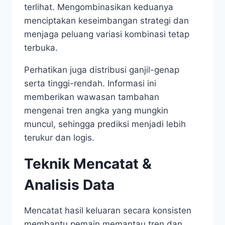
terlihat. Mengombinasikan keduanya
menciptakan keseimbangan strategi dan
menjaga peluang variasi kombinasi tetap
terbuka.
Perhatikan juga distribusi ganjil-genap
serta tinggi-rendah. Informasi ini
memberikan wawasan tambahan
mengenai tren angka yang mungkin
muncul, sehingga prediksi menjadi lebih
terukur dan logis.
Teknik Mencatat &
Analisis Data
Mencatat hasil keluaran secara konsisten
membantu pemain memantau tren dan