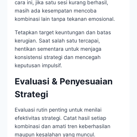
cara ini, jika satu sesi kurang berhasil,
masih ada kesempatan mencoba
kombinasi lain tanpa tekanan emosional.
Tetapkan target keuntungan dan batas
kerugian. Saat salah satu tercapai,
hentikan sementara untuk menjaga
konsistensi strategi dan mencegah
keputusan impulsif.
Evaluasi & Penyesuaian
Strategi
Evaluasi rutin penting untuk menilai
efektivitas strategi. Catat hasil setiap
kombinasi dan amati tren keberhasilan
maupun kesalahan yang muncul.