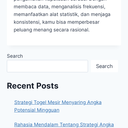
membaca data, menganalisis frekuensi,
memanfaatkan alat statistik, dan menjaga
konsistensi, kamu bisa memperbesar
peluang menang secara rasional.
Search
Search
Recent Posts
Strategi Togel Mesir Menyaring Angka
Potensial Mingguan
Rahasia Mendalam Tentang Strategi Angka