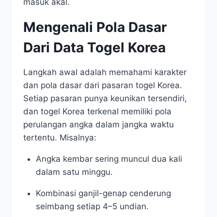
masuk akal.
Mengenali Pola Dasar
Dari Data Togel Korea
Langkah awal adalah memahami karakter
dan pola dasar dari pasaran togel Korea.
Setiap pasaran punya keunikan tersendiri,
dan togel Korea terkenal memiliki pola
perulangan angka dalam jangka waktu
tertentu. Misalnya:
Angka kembar sering muncul dua kali
dalam satu minggu.
Kombinasi ganjil-genap cenderung
seimbang setiap 4–5 undian.