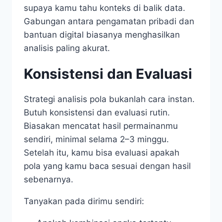
supaya kamu tahu konteks di balik data.
Gabungan antara pengamatan pribadi dan
bantuan digital biasanya menghasilkan
analisis paling akurat.
Konsistensi dan Evaluasi
Strategi analisis pola bukanlah cara instan.
Butuh konsistensi dan evaluasi rutin.
Biasakan mencatat hasil permainanmu
sendiri, minimal selama 2–3 minggu.
Setelah itu, kamu bisa evaluasi apakah
pola yang kamu baca sesuai dengan hasil
sebenarnya.
Tanyakan pada dirimu sendiri: