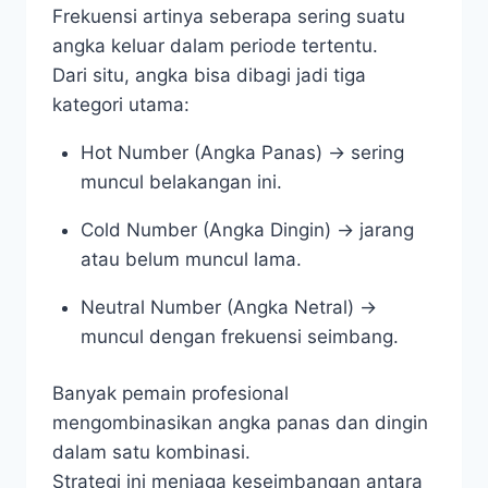
Frekuensi artinya seberapa sering suatu
angka keluar dalam periode tertentu.
Dari situ, angka bisa dibagi jadi tiga
kategori utama:
Hot Number (Angka Panas) → sering
muncul belakangan ini.
Cold Number (Angka Dingin) → jarang
atau belum muncul lama.
Neutral Number (Angka Netral) →
muncul dengan frekuensi seimbang.
Banyak pemain profesional
mengombinasikan angka panas dan dingin
dalam satu kombinasi.
Strategi ini menjaga keseimbangan antara