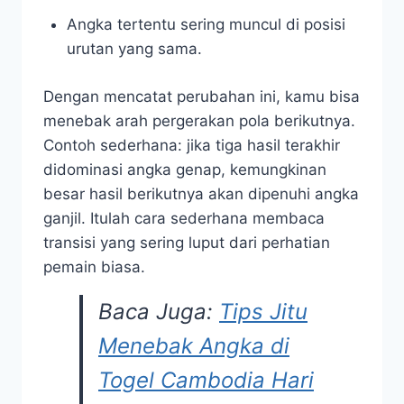
Angka tertentu sering muncul di posisi
urutan yang sama.
Dengan mencatat perubahan ini, kamu bisa
menebak arah pergerakan pola berikutnya.
Contoh sederhana: jika tiga hasil terakhir
didominasi angka genap, kemungkinan
besar hasil berikutnya akan dipenuhi angka
ganjil. Itulah cara sederhana membaca
transisi yang sering luput dari perhatian
pemain biasa.
Baca Juga:
Tips Jitu
Menebak Angka di
Togel Cambodia Hari