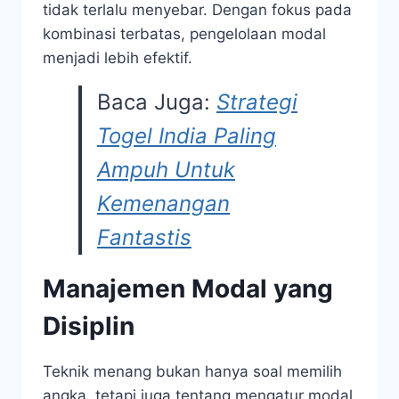
tidak terlalu menyebar. Dengan fokus pada
kombinasi terbatas, pengelolaan modal
menjadi lebih efektif.
Baca Juga:
Strategi
Togel India Paling
Ampuh Untuk
Kemenangan
Fantastis
Manajemen Modal yang
Disiplin
Teknik menang bukan hanya soal memilih
angka, tetapi juga tentang mengatur modal