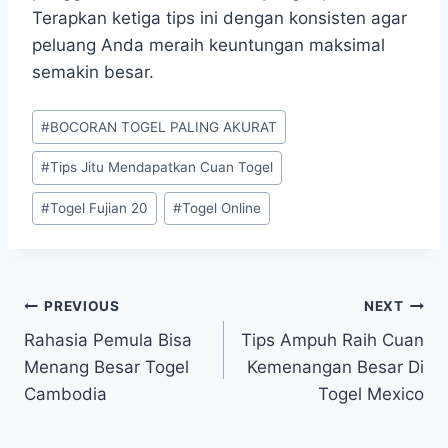
Terapkan ketiga tips ini dengan konsisten agar
peluang Anda meraih keuntungan maksimal
semakin besar.
Post
#
BOCORAN TOGEL PALING AKURAT
Tags:
#
Tips Jitu Mendapatkan Cuan Togel
#
Togel Fujian 20
#
Togel Online
Post
PREVIOUS
NEXT
Rahasia Pemula Bisa
Tips Ampuh Raih Cuan
navigation
Menang Besar Togel
Kemenangan Besar Di
Cambodia
Togel Mexico