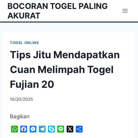
Skip
BOCORAN TOGEL PALING
to
AKURAT
content
TOGEL ONLINE
Tips Jitu Mendapatkan
Cuan Melimpah Togel
Fujian 20
10/20/2025
Bagikan
W
F
M
T
S
L
X
S
h
a
e
e
k
i
h