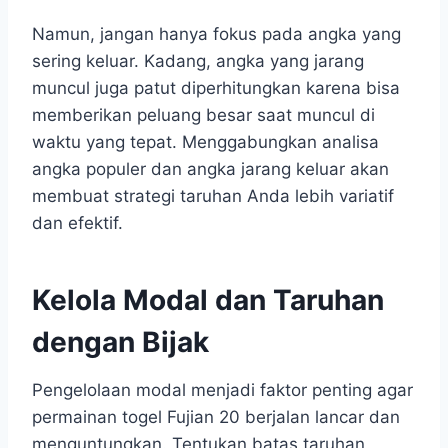
Namun, jangan hanya fokus pada angka yang
sering keluar. Kadang, angka yang jarang
muncul juga patut diperhitungkan karena bisa
memberikan peluang besar saat muncul di
waktu yang tepat. Menggabungkan analisa
angka populer dan angka jarang keluar akan
membuat strategi taruhan Anda lebih variatif
dan efektif.
Kelola Modal dan Taruhan
dengan Bijak
Pengelolaan modal menjadi faktor penting agar
permainan togel Fujian 20 berjalan lancar dan
menguntungkan. Tentukan batas taruhan