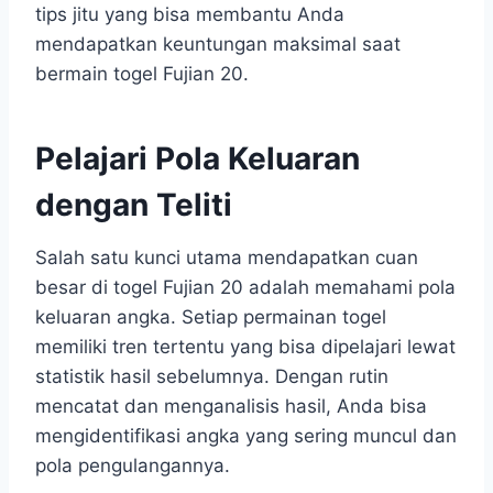
tips jitu yang bisa membantu Anda
mendapatkan keuntungan maksimal saat
bermain togel Fujian 20.
Pelajari Pola Keluaran
dengan Teliti
Salah satu kunci utama mendapatkan cuan
besar di togel Fujian 20 adalah memahami pola
keluaran angka. Setiap permainan togel
memiliki tren tertentu yang bisa dipelajari lewat
statistik hasil sebelumnya. Dengan rutin
mencatat dan menganalisis hasil, Anda bisa
mengidentifikasi angka yang sering muncul dan
pola pengulangannya.