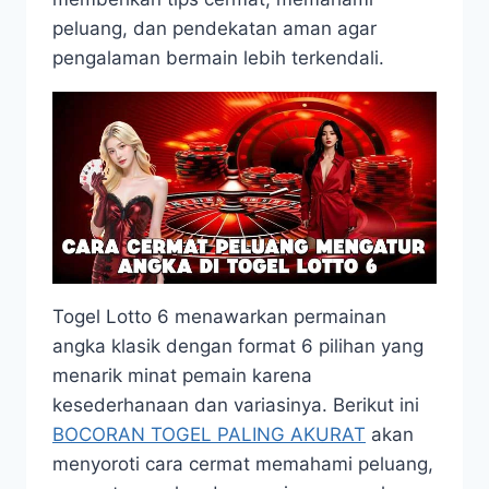
peluang, dan pendekatan aman agar
pengalaman bermain lebih terkendali.
Togel Lotto 6 menawarkan permainan
angka klasik dengan format 6 pilihan yang
menarik minat pemain karena
kesederhanaan dan variasinya. Berikut ini
BOCORAN TOGEL PALING AKURAT
akan
menyoroti cara cermat memahami peluang,