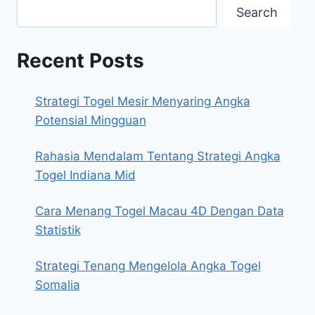
Search
Recent Posts
Strategi Togel Mesir Menyaring Angka
Potensial Mingguan
Rahasia Mendalam Tentang Strategi Angka
Togel Indiana Mid
Cara Menang Togel Macau 4D Dengan Data
Statistik
Strategi Tenang Mengelola Angka Togel
Somalia